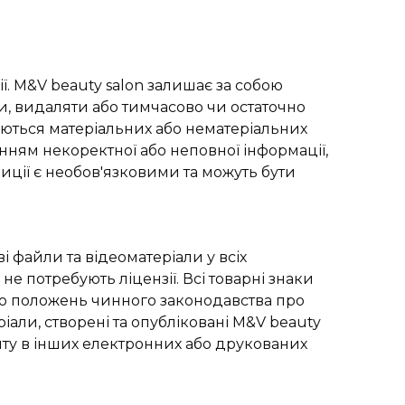
ії. M&V beauty salon залишає за собою
, видаляти або тимчасово чи остаточно
суються матеріальних або нематеріальних
ням некоректної або неповної інформації,
иції є необов'язковими та можуть бути
і файли та відеоматеріали у всіх
не потребують ліцензії. Всі товарні знаки
 дію положень чинного законодавства про
іали, створені та опубліковані M&V beauty
нту в інших електронних або друкованих