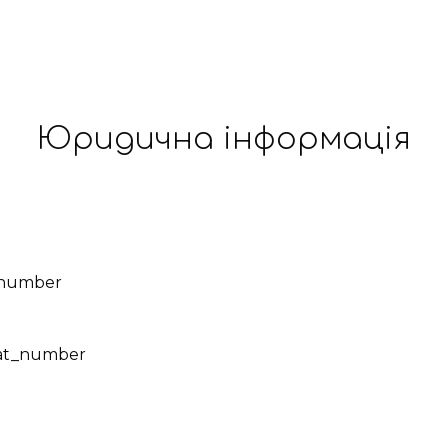
Юридична інформація
_number
vat_number