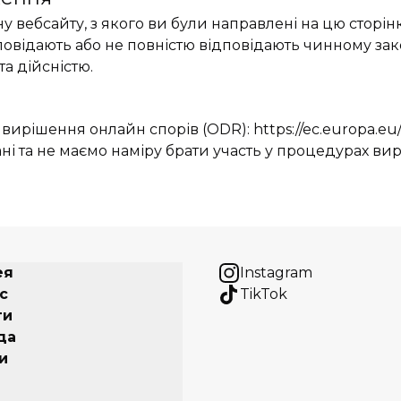
у вебсайту, з якого ви були направлені на цю сторін
овідають або не повністю відповідають чинному за
а дійсністю.
 вирішення онлайн спорів (ODR):
https://ec.europa.e
зані та не маємо наміру брати участь у процедурах в
ея
Instagram
с
TikTok
ги
да
и