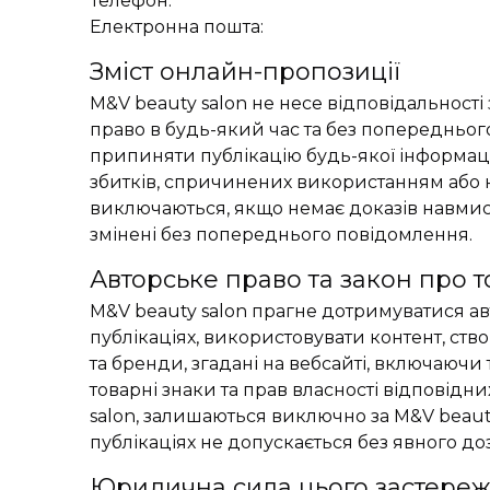
Телефон:
Електронна пошта:
Зміст онлайн-пропозиції
M&V beauty salon не несе відповідальності 
право в будь-який час та без попередньог
припиняти публікацію будь-якої інформації
збитків, спричинених використанням або н
виключаються, якщо немає доказів навмисно
змінені без попереднього повідомлення.
Авторське право та закон про т
M&V beauty salon прагне дотримуватися авт
публікаціях, використовувати контент, ство
та бренди, згадані на вебсайті, включаючи
товарні знаки та прав власності відповідни
salon, залишаються виключно за M&V beaut
публікаціях не допускається без явного до
Юридична сила цього застере