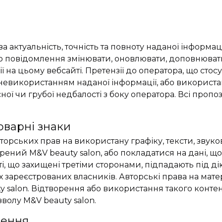
за актуальність, точність та повноту наданої інформац
о повідомлення змінювати, оновлювати, доповнювати
 на цьому вебсайті. Претензії до оператора, що сто
евикористанням наданої інформації, або використан
ї чи грубої недбалості з боку оператора. Всі пропоз
оварні знаки
орських прав на використану графіку, тексти, звуков
рений M&V beauty salon, або покладатися на дані, що 
 ті, що захищені третіми сторонами, підпадають під
х зареєстрованих власників. Авторські права на матер
y salon. Відтворення або використання такого конте
зволу M&V beauty salon.
ження